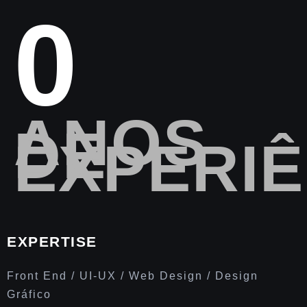
0
ANOS
DE
EXPERIÊ
EXPERTISE
Front End / UI-UX / Web Design / Design
Gráfico